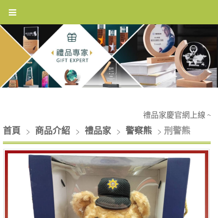
禮品家慶官網上線 ~~
首頁
商品介紹
禮品家
警察熊
刑警熊