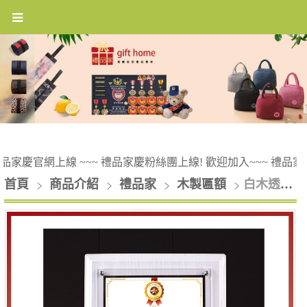
品家慶官網上線 ~~~ 禮品家慶粉絲團上線! 歡迎加入~~~ 禮品家
首頁
商品介紹
禮品家
木製匾額
白木透明獎框